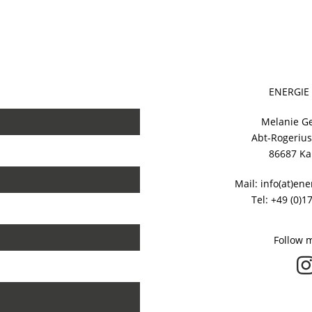
ENERGIE
Melanie G
Abt-Rogerius
86687 Ka
Mail: info(at)en
Tel: +49 (0)
Follow 