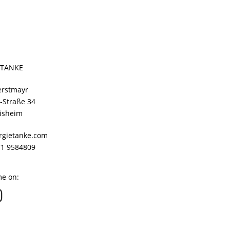
 TANKE
erstmayr
-Straße 34
isheim
ergietanke.com
171 9584809
me on: